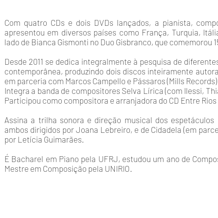
Com quatro CDs e dois DVDs lançados, a pianista, compos
apresentou em diversos países como França, Turquia, Itáli
lado de Bianca Gismonti no Duo Gisbranco, que comemorou 1
Desde 2011 se dedica integralmente à pesquisa de diferentes
contemporânea, produzindo dois discos inteiramente autora
em parceria com Marcos Campello e Pássaros (Mills Records)
Integra a banda de compositores Selva Lírica (com Ilessi, T
Participou como compositora e arranjadora do CD Entre Rios 
Assina a trilha sonora e direção musical dos espetáculo
ambos dirigidos por Joana Lebreiro, e de Cidadela (em parcer
por Letícia Guimarães.
É Bacharel em Piano pela UFRJ, estudou um ano de Composic
Mestre em Composição pela UNIRIO.