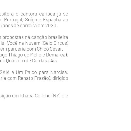
itora e cantora carioca já se
a, Portugal, Suíça e Espanha ao
5 anos de carreira em 2020.
 propostas na canção brasileira
is: Você na Nuvem (Selo Circus)
 em parceria com Chico César.
hiago Thiago de Mello e Demarca).
do Quarteto de Cordas cAis.
s SAIA e Um Palco para Narcisa,
ia com Renato Frazão), dirigido
̧ão em Ithaca Collehe (NY) e é